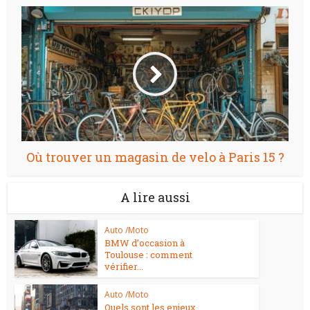
Où trouver un magasin de velo à Paris 15 ?
A lire aussi
Auto /Moto
BMW d’occasion à
Toulouse : comment
vérifier...
Auto /Moto
Quels sont les enjeux