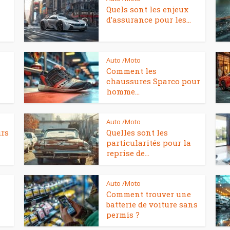
Quels sont les enjeux
d’assurance pour les...
Auto /Moto
Comment les
chaussures Sparco pour
homme...
Auto /Moto
urs
Quelles sont les
particularités pour la
reprise de...
Auto /Moto
Comment trouver une
batterie de voiture sans
permis ?