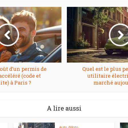
coût d’un permis de
Quel est le plus p
accéléré (code et
utilitaire électr
te) à Paris ?
marché aujou
A lire aussi
Auto /Moto