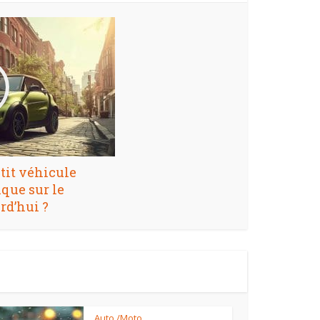
etit véhicule
ique sur le
rd’hui ?
Auto /Moto