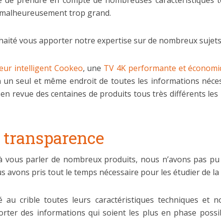
re de prendre en compte de nombreuses caractéristiques te
st malheureusement trop grand.
uhaité vous apporter notre expertise sur de nombreux sujets
seur intelligent Cookeo
, une
TV 4K performante et économi
n un seul et même endroit de toutes les informations néces
n revue des centaines de produits tous très différents les 
a transparence
 vous parler de nombreux produits, nous n’avons pas pu 
ous avons pris tout le temps nécessaire pour les étudier de la
u crible toutes leurs caractéristiques techniques et n
er des informations qui soient les plus en phase possibl