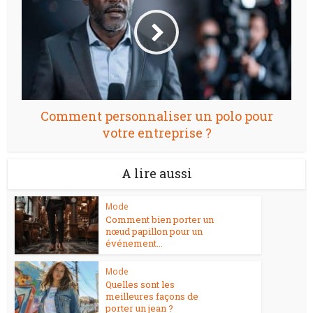
Comment personnaliser un polo pour
votre entreprise ?
A lire aussi
Mode
Comment bien porter un
nœud papillon pour un
événement...
Mode
Quelles sont les
meilleures façons de
porter un jean ?