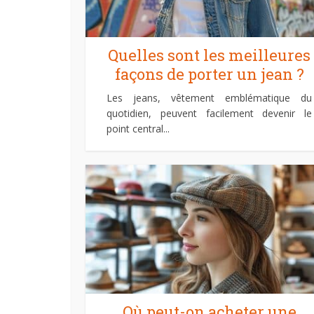
Quelles sont les meilleures
façons de porter un jean ?
Les jeans, vêtement emblématique du
quotidien, peuvent facilement devenir le
point central...
Où peut-on acheter une