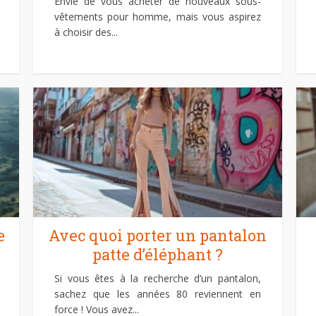
Envie de vous acheter de nouveaux sous-
vêtements pour homme, mais vous aspirez
à choisir des...
e
Avec quoi porter un pantalon
patte d’éléphant ?
Si vous êtes à la recherche d’un pantalon,
sachez que les années 80 reviennent en
force ! Vous avez...