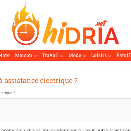
Moto
Maison
Travail
Mode
Loisirs
Famil
 assistance électrique ?
ctrique ?
éplacements urbains, les randonnées ou tout autre trajet sont