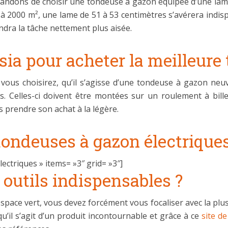
ndons de choisir une tondeuse à gazon équipée d’une lame d
à 2000 m², une lame de 51 à 53 centimètres s’avérera indis
endra la tâche nettement plus aisée.
sia pour acheter la meilleure
vous choisirez, qu’il s’agisse d’une tondeuse à gazon ne
ues. Celles-ci doivent être montées sur un roulement à bi
s prendre son achat à la légère.
tondeuses à gazon électriques
ctriques » items= »3″ grid= »3″]
 outils indispensables ?
 espace vert, vous devez forcément vous focaliser avec la plu
’il s’agit d’un produit incontournable et grâce à ce
site de