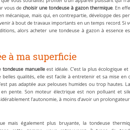
ou que vous souhaitez profiter d’un appareil puissant qui n
our vous de
choisir une tondeuse à gazon thermique
. En ef
en mécanique, mais qui, en contrepartie, développe des pe
enir à bout de travaux importants en un temps record. Si vo
onditions, alors acheter une tondeuse à gazon à essence es
e à ma superficie
ne
tondeuse manuelle
est idéale. C’est la plus écologique e
belles qualités, elle est facile à entretenir et sa mise en
st pas adaptée aux pelouses humides ou trop hautes. La 
s en pente. Son moteur électrique est non polluant et sil
considérablement l’autonomie, à moins d’avoir un prolongateur
ique mais également plus bruyante, la tondeuse thermiq