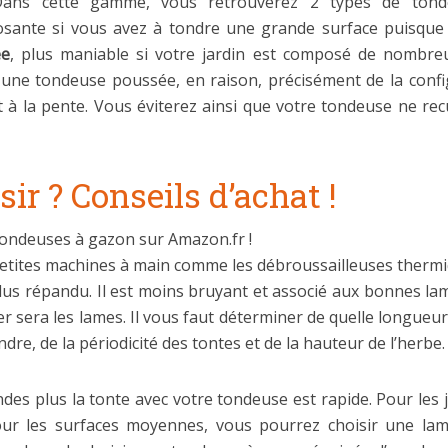
Dans cette gamme, vous retrouverez 2 types de ton
osante si vous avez à tondre une grande surface puisque
ée
, plus maniable si votre jardin est composé de nombreu
z une tondeuse poussée, en raison, précisément de la config
à la pente. Vous éviterez ainsi que votre tondeuse ne recu
ir ? Conseils d’achat !
tondeuses à gazon sur Amazon.fr !
etites machines à main comme les débroussailleuses thermi
us répandu. Il est moins bruyant et associé aux bonnes lames
ger sera les lames. Il vous faut déterminer de quelle longu
dre, de la périodicité des tontes et de la hauteur de l’herbe.
es plus la tonte avec votre tondeuse est rapide. Pour les 
 Pour les surfaces moyennes, vous pourrez choisir une la