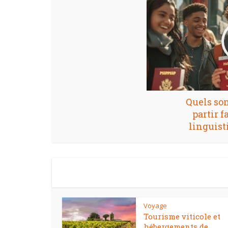
Quels son
partir 
linguist
Voyage
Tourisme viticole et
hébergements de