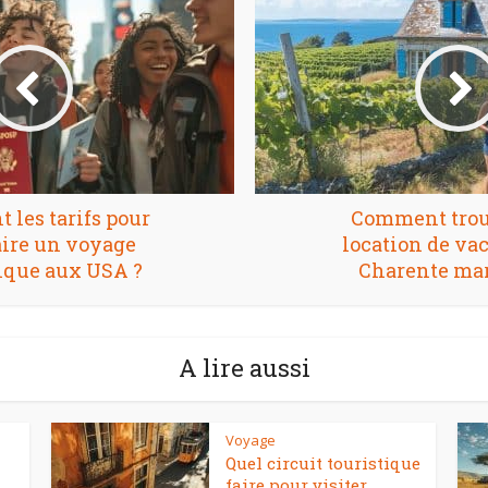
t les tarifs pour
Comment trou
faire un voyage
location de va
ique aux USA ?
Charente mar
A lire aussi
Voyage
Quel circuit touristique
faire pour visiter