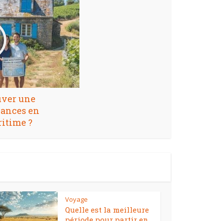
ver une
cances en
itime ?
Voyage
Quelle est la meilleure
période pour partir en