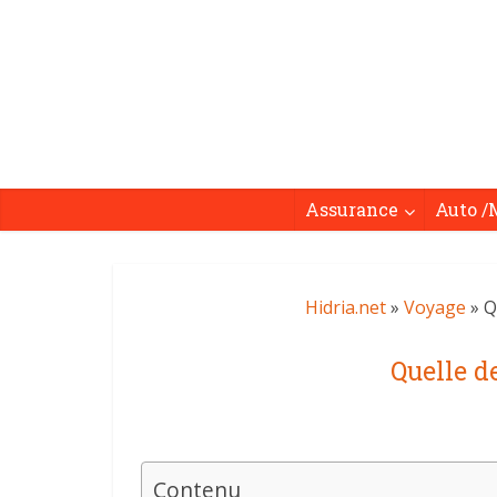
Assurance
Auto /
Hidria.net
»
Voyage
» Q
Quelle d
Contenu