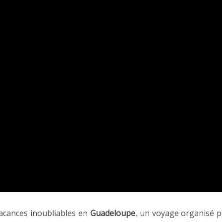
vacances inoubliables en
Guadeloupe
, un voyage organisé p