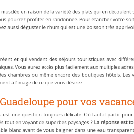
musclée en raison de la variété des plats qui en découlent sa
vous pourrez profiter en randonnée. Pour étancher votre soi
ouvez aussi déguster le rhum qui est une boisson très appriv
réent et qui vendent des séjours touristiques avec différe
iques. Vous aurez accès plus facilement aux multiples adre
, des chambres ou même encore des boutiques hôtels. Les vo
ent à l’image de ce que vous désirez.
n Guadeloupe pour vos vacanc
s est une question toujours délicate. Où faut-il partir pou
tés tout en voyant de superbes paysages ?
La réponse est to
le blanc avant de vous baigner dans une eau transparente. 