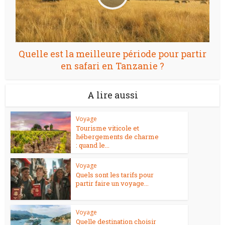
Quelle est la meilleure période pour partir
en safari en Tanzanie ?
A lire aussi
Voyage
Tourisme viticole et
hébergements de charme
: quand le...
Voyage
Quels sont les tarifs pour
partir faire un voyage...
Voyage
Quelle destination choisir