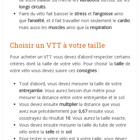
longs circuits.
Faire du vélo fait baisser le
stress
et
l’angoisse
ainsi
que
l’anxiété
, et il fait travailler non seulement le
cardio
mais aussi les
muscles
ainsi que la
respiration
.
Choisir un VTT à votre taille
Pour acheter un VTT vous devez d’abord respecter certains
critères dont la taille de votre vélo. Pour choisir la
taille
de
votre vélo vous devez suivre ces
consignes
:
Tout d’abord, vous devez mesurer la taille de votre
entrejambe
. Vous aurez besoin d’un mètre pour
mesurer la distance entre votre entrejambe et le sol.
Vous devez ensuite
multiplier
la distance que vous
avez eue précédemment par
0,67
ensuite vous
soustrayez du résultat
10
. Vous aurez la taille exacte.
Vous devez ensuite mesurer la taille du tube de votre
vélo entre la
selle
et le
sol
.
Pour tester si votre vélo est à votre taille, vous devez