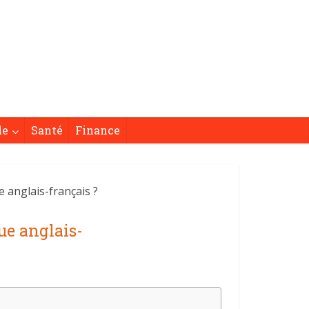
le
Santé
Finance
 anglais-français ?
ue anglais-