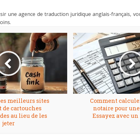
r une agence de traduction juridique anglais-français, vo
oins.
es meilleurs sites
Comment calculer 
t de cartouches
notaire pour une
des au lieu de les
Essayez avec un
jeter