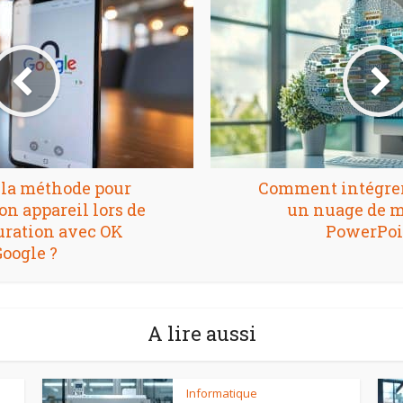
 la méthode pour
Comment intégrer
on appareil lors de
un nuage de m
uration avec OK
PowerPoi
oogle ?
A lire aussi
Informatique