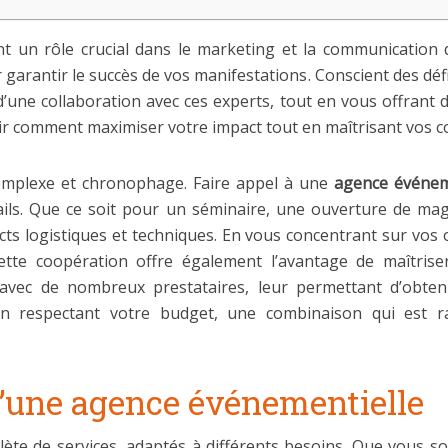
un rôle crucial dans le marketing et la communication 
garantir le succès de vos manifestations. Conscient des défi
d’une collaboration avec ces experts, tout en vous offrant
ir comment maximiser votre impact tout en maîtrisant vos co
omplexe et chronophage. Faire appel à une
agence événem
ails. Que ce soit pour un séminaire, une ouverture de maga
ts logistiques et techniques. En vous concentrant sur vos o
Cette coopération offre également l’avantage de maîtris
avec de nombreux prestataires, leur permettant d’obtenir
 en respectant votre budget, une combinaison qui est r
d’une agence événementielle
 de services, adaptés à différents besoins. Que vous so