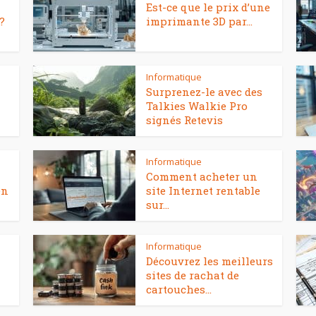
Est-ce que le prix d’une
?
imprimante 3D par...
Informatique
Surprenez-le avec des
Talkies Walkie Pro
signés Retevis
Informatique
Comment acheter un
en
site Internet rentable
sur...
Informatique
Découvrez les meilleurs
sites de rachat de
cartouches...