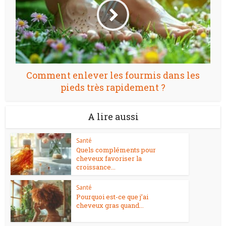
Comment enlever les fourmis dans les
pieds très rapidement ?
A lire aussi
Santé
Quels compléments pour
cheveux favoriser la
croissance...
Santé
Pourquoi est-ce que j’ai
cheveux gras quand...