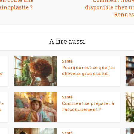
en coûte une
Comment trouv
inoplastie ?
disponible chez u
Rennes
A lire aussi
Santé
Pourquoi est-ce que j’ai
er
cheveux gras quand...
Santé
t-
Comment se préparer à
r
l’accouchement ?
Santé