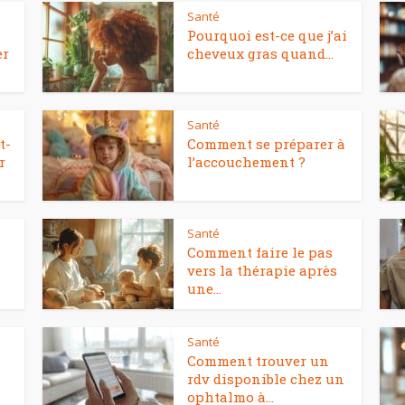
Santé
Pourquoi est-ce que j’ai
er
cheveux gras quand...
Santé
t-
Comment se préparer à
r
l’accouchement ?
Santé
Comment faire le pas
vers la thérapie après
une...
Santé
Comment trouver un
rdv disponible chez un
ophtalmo à...