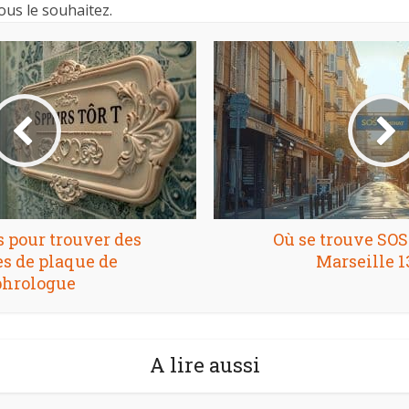
ous le souhaitez.
 pour trouver des
Où se trouve SO
s de plaque de
Marseille 1
phrologue
A lire aussi