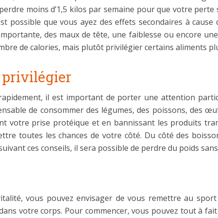
erdre moins d’1,5 kilos par semaine pour que votre perte so
est possible que vous ayez des effets secondaires à cause d
importante, des maux de tête, une faiblesse ou encore une p
bre de calories, mais plutôt privilégier certains aliments pl
privilégier
pidement, il est important de porter une attention particu
spensable de consommer des légumes, des poissons, des œufs
 votre prise protéique et en bannissant les produits tran
mettre toutes les chances de votre côté. Du côté des boisso
suivant ces conseils, il sera possible de perdre du poids san
italité, vous pouvez envisager de vous remettre au spor
r dans votre corps. Pour commencer, vous pouvez tout à fa