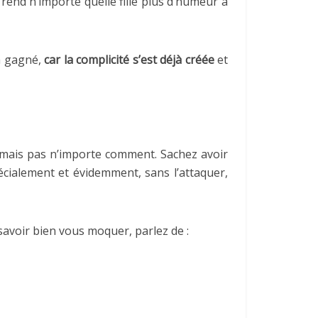
i rend n’importe quelle fille plus d’humeur à
à gagné,
car la complicité s’est déjà créée
et
ge mais pas n’importe comment. Sachez avoir
cialement et évidemment, sans l’attaquer,
savoir bien vous moquer, parlez de :