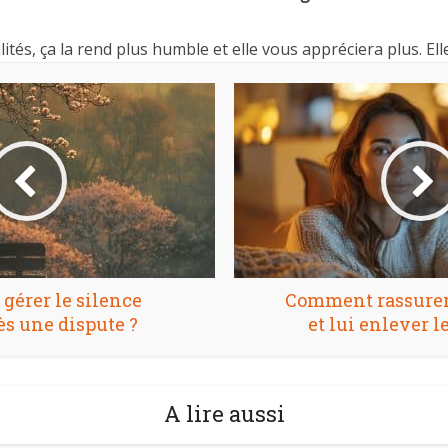
és, ça la rend plus humble et elle vous appréciera plus. Ell
érer le silence
Comment rassure
ès une dispute ?
et lui enlever l
A lire aussi