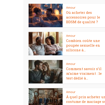
Amour
Où acheter des
accessoires pour le
BDSM de qualité ?
Amour
Combien coûte une
poupée sexuelle en
silicone à...
Amour
Comment savoir s’il
m’aime vraiment : le
test dédié à...
Amour
À quel prix acheter u
costume de mariage s