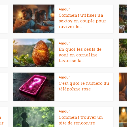
Amour
Comment utiliser un
sextoy en couple pour
raviver le...
Amour
En quoi les oeufs de
yoni en cornaline
favorise la...
Amour
C’est quoi le numéro du
télépohne rose
Amour
n
Comment trouver un
ur
site de rencontre