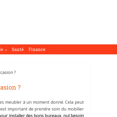
le
Santé
Finance
casion ?
casion ?
e les meubler à un moment donné. Cela peut
l est important de prendre soin du mobilier
our installer des bons bureaux, nul besoin