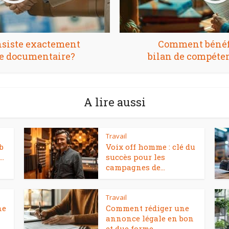
nsiste exactement
Comment bénéfi
e documentaire?
bilan de compéten
A lire aussi
Travail
b
Voix off homme : clé du
..
succès pour les
campagnes de...
Travail
ne
Comment rédiger une
annonce légale en bon
et due forme...