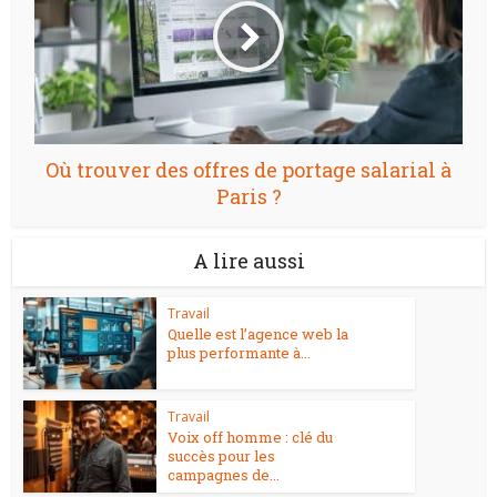
Où trouver des offres de portage salarial à
Paris ?
A lire aussi
Travail
Quelle est l’agence web la
plus performante à...
Travail
Voix off homme : clé du
succès pour les
campagnes de...