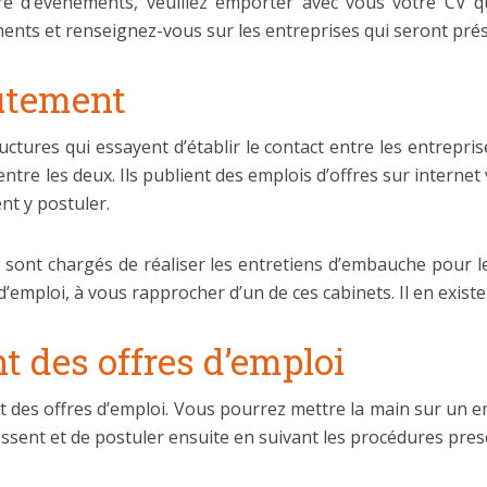
e d’événements, veuillez emporter avec vous votre CV que
nts et renseignez-vous sur les entreprises qui seront prés
rutement
ctures qui essayent d’établir le contact entre les entrepri
 entre les deux. Ils publient des emplois d’offres sur interne
nt y postuler.
i sont chargés de réaliser les entretiens d’embauche pour le 
d’emploi, à vous rapprocher d’un de ces cabinets. Il en existe 
nt des offres d’emploi
ent des offres d’emploi. Vous pourrez mettre la main sur un em
éressent et de postuler ensuite en suivant les procédures presc