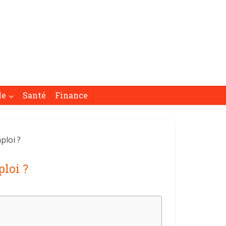
le
Santé
Finance
ploi ?
loi ?