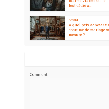
m’aime vraiment : le
test dédié à...
Amour
À quel prix acheter u
costume de mariage s
mesure ?
Comment