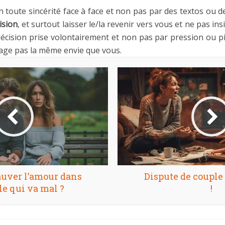
 toute sincérité face à face et non pas par des textos ou d
ision
, et surtout laisser le/la revenir vers vous et ne pas insi
 décision prise volontairement et non pas par pression ou piti
rtage pas la même envie que vous.
uver l’amour dans
Dispute de couple 
e qui va mal ?
!