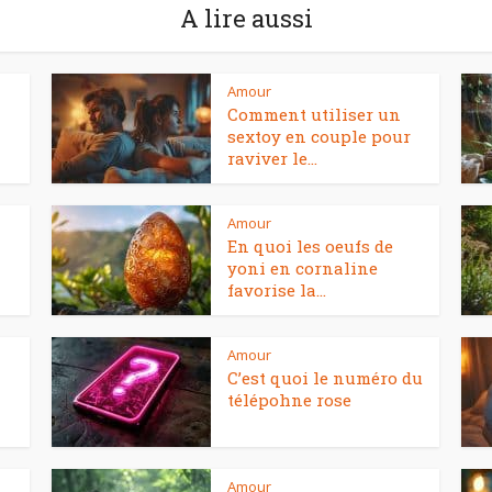
A lire aussi
Amour
Comment utiliser un
sextoy en couple pour
raviver le...
Amour
En quoi les oeufs de
yoni en cornaline
favorise la...
Amour
C’est quoi le numéro du
télépohne rose
Amour