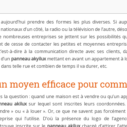
aujourd’hui prendre des formes les plus diverses. Si aup
 nationaux d’un côté, la radio ou la télévision de l’autre, 
e nombreuses entreprises se jettent sur les possibilités q
nt de cesse de contacter les petites et moyennes entreprises
 c’est-à-dire à la communication directe avec ses clients, 
 d’un
panneau akyilux
mettant en avant un appartement à l
dans telle rue et combien de temps il va durer, etc.
un moyen efficace pour commu
 la question : quand une maison est à vendre ou qu’un appa
nneau akilux
sur lequel sont inscrites leurs coordonnées.
ndre » ou « à louer ». Or, ce que ne savent pas forcément 
eprise qui l’utilise. D’où la présence du logo de l’age
trouve inscrite sur le
panneau akilux
chargé d’attirer l’a