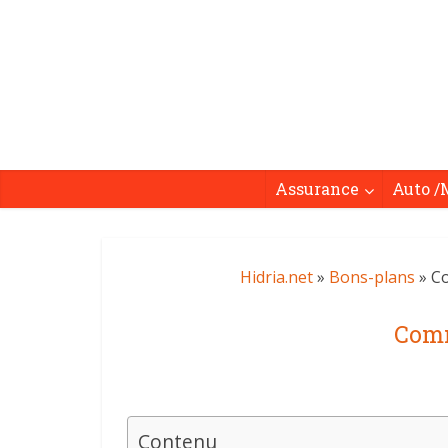
Assurance
Auto /
Hidria.net
»
Bons-plans
» Co
Comm
Contenu