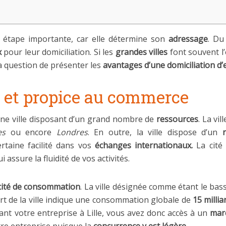
étape importante, car elle détermine son
adressage
. Du
x
pour leur domiciliation. Si les
grandes villes
font souvent l’
era question de présenter les
avantages d’une domiciliation d’e
 et propice au commerce
t une ville disposant d’un grand nombre de
ressources
. La vi
es
ou encore
Londres
. En outre, la ville dispose d’un
ertaine facilité dans vos
échanges internationaux.
La cité 
i assure la fluidité de vos activités.
ité de consommation
. La ville désignée comme étant le b
port de la ville indique une consommation globale de
15 millia
iant votre entreprise à Lille, vous avez donc accès à un
marc