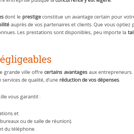
tre entreprise puisque la
concurrence y est légère.
es
dont le
prestige
constitue un avantage certain pour votre
ilité
auprès de vos partenaires et clients. Que vous optiez
econnues. Les prestations sont disponibles, peu importe la
tai
égligeables
e grande ville offre
certains avantages
aux entrepreneurs. E
e services de qualité, d’une
réduction de vos dépenses
.
ille vous garantit :
ations et
 bureaux ou de salle de réunion).
et du téléphone.