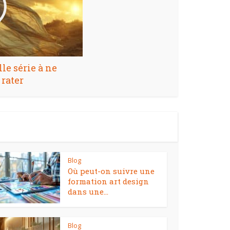
le série à ne
 rater
Blog
Où peut-on suivre une
formation art design
dans une...
Blog