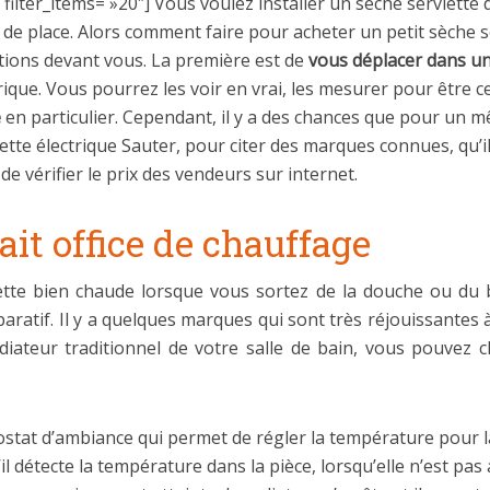
lter_items= »20″] Vous voulez installer un sèche serviette d
e place. Alors comment faire pour acheter un petit sèche se
ptions devant vous. La première est de
vous déplacer dans u
rique. Vous pourrez les voir en vrai, les mesurer pour être c
e
en particulier. Cependant, il y a des chances que pour un
iette électrique Sauter, pour citer des marques connues, qu’i
de vérifier le prix des vendeurs sur internet.
ait office de chauffage
iette bien chaude lorsque vous sortez de la douche ou du b
aratif. Il y a quelques marques qui sont très réjouissante
diateur traditionnel de votre salle de bain, vous pouvez c
stat d’ambiance qui permet de régler la température pour l
’il détecte la température dans la pièce, lorsqu’elle n’est pas 