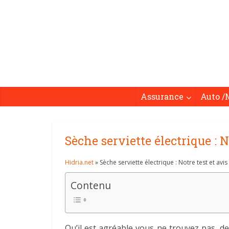
Assurance
Auto /
Sèche serviette électrique : 
Hidria.net
» Sèche serviette électrique : Notre test et avi
Contenu
Qu’il est agréable vous ne trouvez pas, d