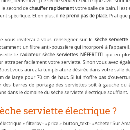
lter_items= »20″] Le sèche serviette électrique avec souffl
 le second de
chauffer rapidement
votre salle de bain. Il es
t spécifique. Et en plus, il
ne prend pas de place
. Pratique 
je vous inviterai à vous renseigner sur le
sèche serviette é
tamment un filtre anti-poussière qui incorporé à l’appareil. 
seille le
radiateur sèche serviettes NÉFERTITI
qui en plus
our attraper facilement votre serviette. Sinon vous avez éga
Boost,vous aurez la température désirée dans votre salle d
m de large pour 70 cm de haut. Si lui n’offre pas d’ouverture
ixer des barres de portage des serviettes soit à gauche ou
ions dans le domaine du sèche serviette électrique soufflant.
èche serviette électrique ?
électrique » filterby= »price » button_text= »Acheter Sur Am