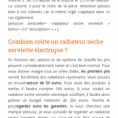
volume 2 : 60 cm autour de la douche et 2,5 m de hauteur.
Le volume 3 pour le reste de la pièce. Attention pensez
bien à vos robinets car la même règle s’applique dans ce
cas également.
[amazon bestseller= »radiateur sèche serviette »
items= »10″ description= » « ]
Combien coûte un radiateur sèche
serviette électrique ?
En fonction des options et du système de chauffe les prix
peuvent considérablement varier et c’est bien normal. Pour
vous donner malgré tout un ordre d’idée,
les premiers prix
seront forcément des radiateurs rayonnants. Vous pouvez
en trouver
autour de 50 euros
. Pour avoir des produits à
inertie, il faudra compter 100 euros. Si vous voulez un
radiateur seche serviette electrique soufflant, il faudra alors
prévoir un budget minimum de 200 euros. Hormis le
prix,
regardez aussi les garanties
. Si vous cherchez une
marque sérieuse, je vous conseille de regarder un radiateur
sèche serviette atlantic ou pour ne pas être accusé de