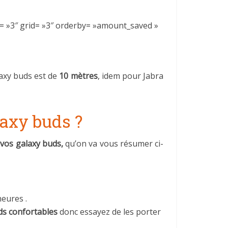
s= »3″ grid= »3″ orderby= »amount_saved »
xy buds est de
10 mètres
, idem pour Jabra
laxy buds ?
 vos galaxy buds,
qu’on va vous résumer ci-
heures .
ds confortables
donc essayez de les porter