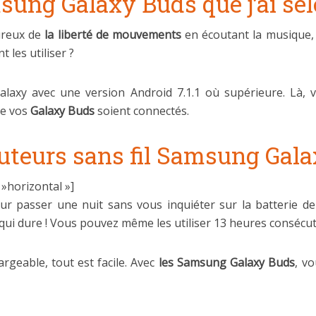
sung Galaxy Buds que j’ai sé
ureux de
la liberté de mouvements
en écoutant la musique, 
 les utiliser ?
axy avec une version Android 7.1.1 où supérieure. Là, vo
ue vos
Galaxy Buds
soient connectés.
outeurs sans fil Samsung Gal
horizontal »]
our passer une nuit sans vous inquiéter sur la batterie d
qui dure ! Vous pouvez même les utiliser 13 heures consécutiv
rgeable, tout est facile. Avec
les Samsung Galaxy Buds
, v